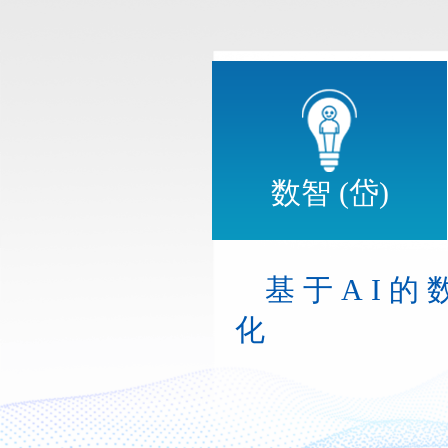
数智 (岱)
基于AI
化